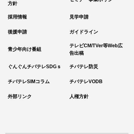
方針
採用情報
見学申請
後援申請
ガイドライン
テレビCM/TVer等Web広
青少年向け番組
告出稿
ぐんぐんチバテレSDGｓ
チバテレ防災
チバテレSIMコラム
チバテレVODB
外部リンク
人権方針