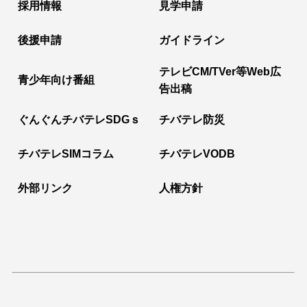
採用情報
見学申請
後援申請
ガイドライン
テレビCM/TVer等Web広
青少年向け番組
告出稿
ぐんぐんチバテレSDGｓ
チバテレ防災
チバテレSIMコラム
チバテレVODB
外部リンク
人権方針